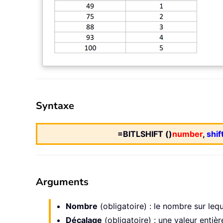
Syntaxe
=BITLSHIFT ()
number
,
shi
Arguments
Nombre
(obligatoire) : le nombre sur leq
Décalage
(obligatoire) : une valeur entiè