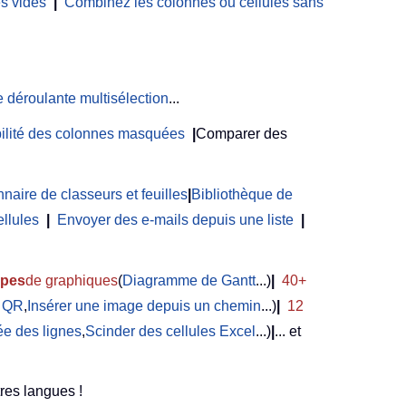
es vides
|
Combinez les colonnes ou cellules sans
e déroulante multisélection
...
ibilité des colonnes masquées
|
Comparer des
naire de classeurs et feuilles
|
Bibliothèque de
ellules
|
Envoyer des e-mails depuis une liste
|
ypes
de graphiques
(
Diagramme de Gantt
...)
|
40+
e QR
,
Insérer une image depuis un chemin
...)
|
12
e des lignes
,
Scinder des cellules Excel
...)
|
... et
res langues !