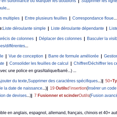
 en surbrillance ou Marquer les doublons
|
Supprimer les lign
mule
...
s multiples
|
Entre plusieurs feuilles
|
Correspondance floue
...
e
:
Liste déroulante simple
|
Liste déroulante dépendante
|
List
précis de colonnes
|
Déplacer des colonnes
|
Basculer la vis
es/différentes
...
le
|
Vue de conception
|
Barre de formule améliorée
|
Gestion
ate
|
Consolider les feuilles de calcul
|
Chiffrer/Déchiffrer les c
avec une police en gras/italique/barré...) ...
jouter du texte
,
Supprimer des caractères spécifiques
...)
|
50+
T
de la date de naissance
...)
|
19
Outils
d’insertion
(
Insérer un cod
ion de devises
...)
|
7
Fusionner et scinder
Outils
(
Fusion avancé
ble en anglais, espagnol, allemand, français, chinois et 40+ aut