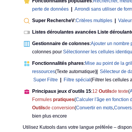
Fonctionnalités populaires
:
Rechercher, mettre
perte de données
|
Arrondi sans utiliser de for
Super RechercheV
:
Critères multiples
|
Valeur
Listes déroulantes avancées Liste déroulant
Gestionnaire de colonnes
:
Ajouter un nombre 
colonnes pour
Sélectionner les cellules identiqu
Fonctionnalités phares
:
Mise au point de la gril
ressources
(Texte automatique)
|
Sélecteur de d
Super Filtre
|
Filtre spécial
(Filtrer les cellules 
Principaux jeux d’outils 15
:
12
Outils
de texte
(
A
Formules
pratiques
(
Calculer l'âge en fonction 
Outils
de conversion
(
Convertir en mots
,
Convers
bien plus encore
Utilisez Kutools dans votre langue préférée – disponi