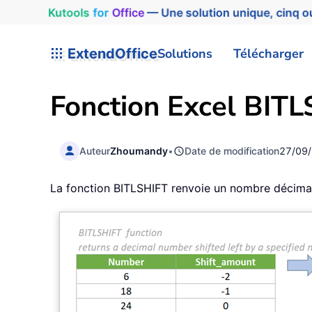
Kutools
for
Office
— Une solution unique, cinq ou
ExtendOffice
Solutions
Télécharger
Fonction Excel BIT
Auteur
Zhoumandy
•
Date de modification
27/09
La fonction BITLSHIFT renvoie un nombre décimal 