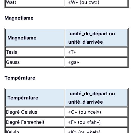
Watt
«W» (ou «w»)
Magnétisme
unité_de_départ ou
Magnétisme
unité_d’arrivée
Tesla
«T»
Gauss
«ga»
Température
unité_de_départ ou
Température
unité_d’arrivée
Degré Celsius
«C» (ou «cel»)
Degré Fahrenheit
«F» (ou «fah»)
Kelvin
«K» (ou «kel»)