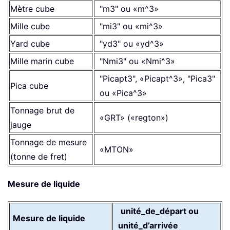
Mètre cube
"m3" ou «m^3»
Mille cube
"mi3" ou «mi^3»
Yard cube
"yd3" ou «yd^3»
Mille marin cube
"Nmi3" ou «Nmi^3»
"Picapt3", «Picapt^3», "Pica3"
Pica cube
ou «Pica^3»
Tonnage brut de
«GRT» («regton»)
jauge
Tonnage de mesure
«MTON»
(tonne de fret)
Mesure de liquide
unité_de_départ ou
Mesure de liquide
unité_d’arrivée