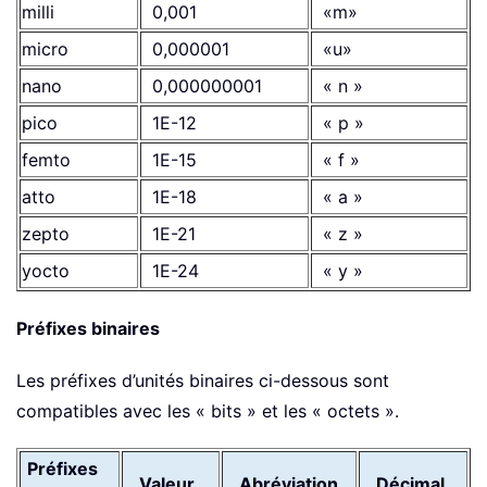
milli
0,001
«m»
micro
0,000001
«u»
nano
0,000000001
« n »
pico
1E-12
« p »
femto
1E-15
« f »
atto
1E-18
« a »
zepto
1E-21
« z »
yocto
1E-24
« y »
Préfixes binaires
Les préfixes d’unités binaires ci-dessous sont
compatibles avec les « bits » et les « octets ».
Préfixes
Valeur
Abréviation
Décimal