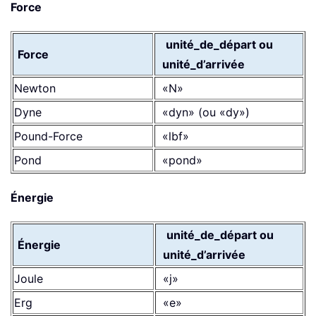
Force
unité_de_départ ou
Force
unité_d’arrivée
Newton
«N»
Dyne
«dyn» (ou «dy»)
Pound-Force
«lbf»
Pond
«pond»
Énergie
unité_de_départ ou
Énergie
unité_d’arrivée
Joule
«j»
Erg
«e»