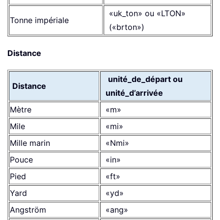
«uk_ton» ou «LTON»
Tonne impériale
(«brton»)
Distance
unité_de_départ ou
Distance
unité_d’arrivée
Mètre
«m»
Mile
«mi»
Mille marin
«Nmi»
Pouce
«in»
Pied
«ft»
Yard
«yd»
Angström
«ang»