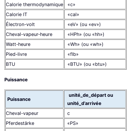
Calorie thermodynamique
«c»
Calorie IT
«cal»
Électron-volt
«eV» (ou «ev»)
Cheval-vapeur-heure
«HPh» (ou «hh»)
Watt-heure
«Wh» (ou «wh»)
Pied-livre
«flb»
BTU
«BTU» (ou «btu»)
Puissance
unité_de_départ ou
Puissance
unité_d’arrivée
Cheval-vapeur
c
Pferdestärke
«PS»