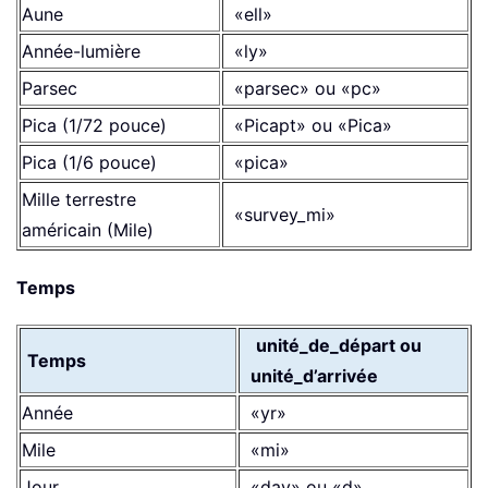
Aune
«ell»
Année-lumière
«ly»
Parsec
«parsec» ou «pc»
Pica (1/72 pouce)
«Picapt» ou «Pica»
Pica (1/6 pouce)
«pica»
Mille terrestre
«survey_mi»
américain (Mile)
Temps
unité_de_départ ou
Temps
unité_d’arrivée
Année
«yr»
Mile
«mi»
Jour
«day» ou «d»