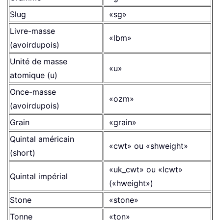
Slug
«sg»
Livre-masse
«lbm»
(avoirdupois)
Unité de masse
«u»
atomique (u)
Once-masse
«ozm»
(avoirdupois)
Grain
«grain»
Quintal américain
«cwt» ou «shweight»
(short)
«uk_cwt» ou «lcwt»
Quintal impérial
(«hweight»)
Stone
«stone»
Tonne
«ton»