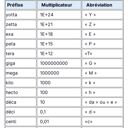
Préfixe
Multiplicateur
Abréviation
yotta
1E+24
« Y »
zetta
1E+21
« Z »
exa
1E+18
« E »
peta
1E+15
« P »
tera
1E+12
«T»
giga
1000000000
« G »
mega
1000000
« M »
kilo
1000
« k »
hecto
100
« h »
déca
10
« da » ou « e »
déci
0,1
« d »
centi
0,01
«c»