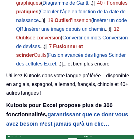
graphiques
(
Diagramme de Gantt
...)
|
40+ Formules
pratiques
(
Calculer l'âge en fonction de la date de
naissance
...)
|
19
Outils
d’insertion
(
Insérer un code
QR
,
Insérer une image depuis un chemin
...)
|
12
Outils
de conversion
(
Convertir en mots
,
Conversion
de devises
...)
|
7
Fusionner et
scinder
Outils
(
Fusion avancée des lignes
,
Scinder
des cellules Excel
...)
|
... et bien plus encore
Utilisez Kutools dans votre langue préférée – disponible
en anglais, espagnol, allemand, français, chinois et 40+
autres langues !
Kutools pour Excel propose plus de 300
fonctionnalités,
garantissant que ce dont vous
avez besoin n’est jamais qu’à un clic…