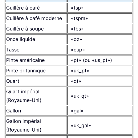
Cuillère à café
«tsp»
Cuillère à café moderne
«tspm»
Cuillère à soupe
«tbs»
Once liquide
«oz»
Tasse
«cup»
Pinte américaine
«pt» (ou «us_pt»)
Pinte britannique
«uk_pt»
Quart
«qt»
Quart impérial
«uk_qt»
(Royaume-Uni)
Gallon
«gal»
Gallon impérial
«uk_gal»
(Royaume-Uni)