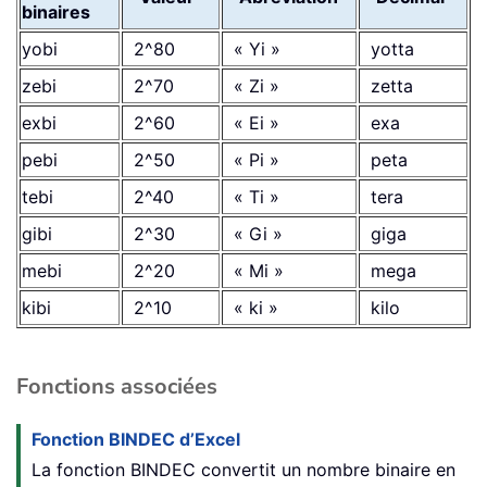
binaires
yobi
2^80
« Yi »
yotta
zebi
2^70
« Zi »
zetta
exbi
2^60
« Ei »
exa
pebi
2^50
« Pi »
peta
tebi
2^40
« Ti »
tera
gibi
2^30
« Gi »
giga
mebi
2^20
« Mi »
mega
kibi
2^10
« ki »
kilo
Fonctions associées
Fonction BINDEC d’Excel
La fonction BINDEC convertit un nombre binaire en