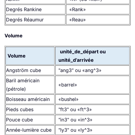
Degrés Rankine
«Rank»
Degrés Réaumur
«Reau»
Volume
unité_de_départ ou
Volume
unité_d’arrivée
Angström cube
"ang3" ou «ang^3»
Baril américain
«barrel»
(pétrole)
Boisseau américain
«bushel»
Pieds cubes
"ft3" ou «ft^3»
Pouce cube
"in3" ou «in^3»
Année-lumière cube
"ly3" ou «ly^3»