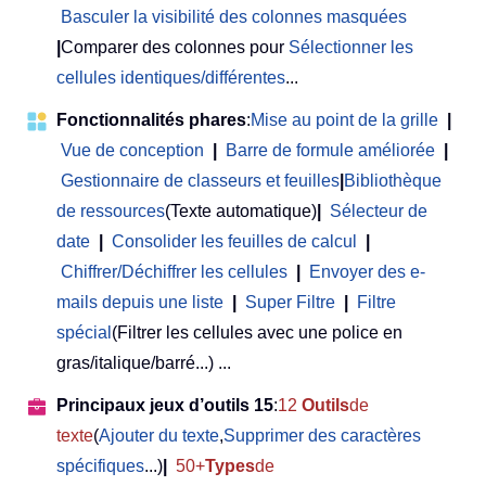
Basculer la visibilité des colonnes masquées
|
Comparer des colonnes pour
Sélectionner les
cellules identiques/différentes
...
Fonctionnalités phares
:
Mise au point de la grille
|
Vue de conception
|
Barre de formule améliorée
|
Gestionnaire de classeurs et feuilles
|
Bibliothèque
de ressources
(Texte automatique)
|
Sélecteur de
date
|
Consolider les feuilles de calcul
|
Chiffrer/Déchiffrer les cellules
|
Envoyer des e-
mails depuis une liste
|
Super Filtre
|
Filtre
spécial
(Filtrer les cellules avec une police en
gras/italique/barré...) ...
Principaux jeux d’outils 15
:
12
Outils
de
texte
(
Ajouter du texte
,
Supprimer des caractères
spécifiques
...)
|
50+
Types
de