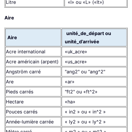
Litre
«l» ou «L» («lt»)
Aire
unité_de_départ ou
Aire
unité_d’arrivée
Acre international
«uk_acre»
Acre américain (arpent)
«us_acre»
Angström carré
"ang2" ou “ang^2"
Are
«ar»
Pieds carrés
"ft2" ou «ft^2»
Hectare
«ha»
Pouces carrés
« in2 » ou « in^2 »
Année-lumière carrée
« ly2 » ou « ly^2 »
Mètre carré
« m2 » ou « m^2 »