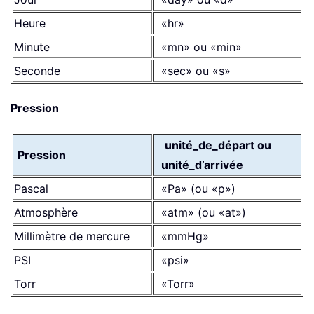
Heure
«hr»
Minute
«mn» ou «min»
Seconde
«sec» ou «s»
Pression
unité_de_départ ou
Pression
unité_d’arrivée
Pascal
«Pa» (ou «p»)
Atmosphère
«atm» (ou «at»)
Millimètre de mercure
«mmHg»
PSI
«psi»
Torr
«Torr»