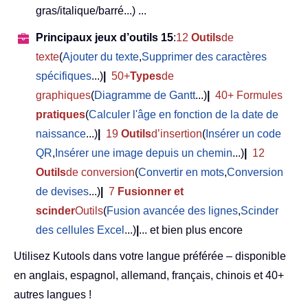
gras/italique/barré...) ...
Principaux jeux d’outils 15
:
12
Outils
de
texte
(
Ajouter du texte
,
Supprimer des caractères
spécifiques
...)
|
50+
Types
de
graphiques
(
Diagramme de Gantt
...)
|
40+ Formules
pratiques
(
Calculer l'âge en fonction de la date de
naissance
...)
|
19
Outils
d’insertion
(
Insérer un code
QR
,
Insérer une image depuis un chemin
...)
|
12
Outils
de conversion
(
Convertir en mots
,
Conversion
de devises
...)
|
7
Fusionner et
scinder
Outils
(
Fusion avancée des lignes
,
Scinder
des cellules Excel
...)
|
... et bien plus encore
Utilisez Kutools dans votre langue préférée – disponible
en anglais, espagnol, allemand, français, chinois et 40+
autres langues !