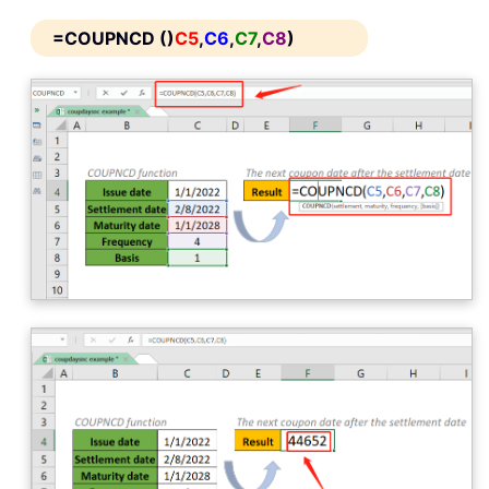
=COUPNCD ()
C5
,
C6
,
C7
,
C8
)