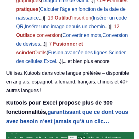
graphiques
(
Diagramme de Gantt
...)
|
40+ Formules
pratiques
(
Calculer l'âge en fonction de la date de
naissance
...)
|
19
Outils
d’insertion
(
Insérer un code
QR
,
Insérer une image depuis un chemin
...)
|
12
Outils
de conversion
(
Convertir en mots
,
Conversion
de devises
...)
|
7
Fusionner et
scinder
Outils
(
Fusion avancée des lignes
,
Scinder
des cellules Excel
...)
|
... et bien plus encore
Utilisez Kutools dans votre langue préférée – disponible
en anglais, espagnol, allemand, français, chinois et 40+
autres langues !
Kutools pour Excel propose plus de 300
fonctionnalités,
garantissant que ce dont vous
avez besoin n’est jamais qu’à un clic…