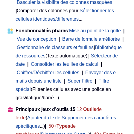
Basculer la visibilité des colonnes masquées
|
Comparer des colonnes pour
Sélectionner les
cellules identiques/différentes
...
Fonctionnalités phares
:
Mise au point de la grille
|
Vue de conception
|
Barre de formule améliorée
|
Gestionnaire de classeurs et feuilles
|
Bibliothèque
de ressources
(Texte automatique)
|
Sélecteur de
date
|
Consolider les feuilles de calcul
|
Chiffrer/Déchiffrer les cellules
|
Envoyer des e-
mails depuis une liste
|
Super Filtre
|
Filtre
spécial
(Filtrer les cellules avec une police en
gras/italique/barré...) ...
Principaux jeux d’outils 15
:
12
Outils
de
texte
(
Ajouter du texte
,
Supprimer des caractères
spécifiques
...)
|
50+
Types
de