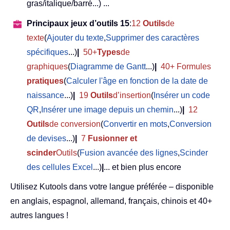
gras/italique/barré...) ...
Principaux jeux d’outils 15
:
12
Outils
de
texte
(
Ajouter du texte
,
Supprimer des caractères
spécifiques
...)
|
50+
Types
de
graphiques
(
Diagramme de Gantt
...)
|
40+ Formules
pratiques
(
Calculer l'âge en fonction de la date de
naissance
...)
|
19
Outils
d’insertion
(
Insérer un code
QR
,
Insérer une image depuis un chemin
...)
|
12
Outils
de conversion
(
Convertir en mots
,
Conversion
de devises
...)
|
7
Fusionner et
scinder
Outils
(
Fusion avancée des lignes
,
Scinder
des cellules Excel
...)
|
... et bien plus encore
Utilisez Kutools dans votre langue préférée – disponible
en anglais, espagnol, allemand, français, chinois et 40+
autres langues !