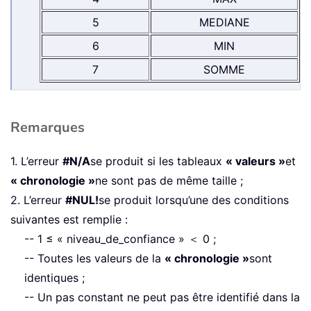
5
MEDIANE
6
MIN
7
SOMME
Remarques
1. L’erreur
#N/A
se produit si les tableaux
« valeurs »
et
« chronologie »
ne sont pas de même taille ;
2. L’erreur
#NUL!
se produit lorsqu’une des conditions
suivantes est remplie :
-- 1 ≤ « niveau_de_confiance » ＜ 0 ;
-- Toutes les valeurs de la
« chronologie »
sont
identiques ;
-- Un pas constant ne peut pas être identifié dans la