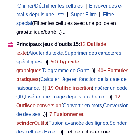
Chiffrer/Déchiffrer les cellules
|
Envoyer des e-
mails depuis une liste
|
Super Filtre
|
Filtre
spécial
(Filtrer les cellules avec une police en
gras/italique/barré...) ...
Principaux jeux d’outils 15
:
12
Outils
de
texte
(
Ajouter du texte
,
Supprimer des caractères
spécifiques
...)
|
50+
Types
de
graphiques
(
Diagramme de Gantt
...)
|
40+ Formules
pratiques
(
Calculer l'âge en fonction de la date de
naissance
...)
|
19
Outils
d’insertion
(
Insérer un code
QR
,
Insérer une image depuis un chemin
...)
|
12
Outils
de conversion
(
Convertir en mots
,
Conversion
de devises
...)
|
7
Fusionner et
scinder
Outils
(
Fusion avancée des lignes
,
Scinder
des cellules Excel
...)
|
... et bien plus encore