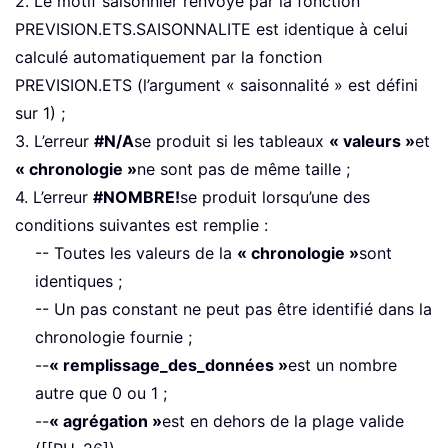
2. Le motif saisonnier renvoyé par la fonction
PREVISION.ETS.SAISONNALITE est identique à celui
calculé automatiquement par la fonction
PREVISION.ETS (l’argument « saisonnalité » est défini
sur 1) ;
3. L’erreur
#N/A
se produit si les tableaux
« valeurs »
et
« chronologie »
ne sont pas de même taille ;
4. L’erreur
#NOMBRE!
se produit lorsqu’une des
conditions suivantes est remplie :
-- Toutes les valeurs de la
« chronologie »
sont
identiques ;
-- Un pas constant ne peut pas être identifié dans la
chronologie fournie ;
--
« remplissage_des_données »
est un nombre
autre que 0 ou 1 ;
--
« agrégation »
est en dehors de la plage valide