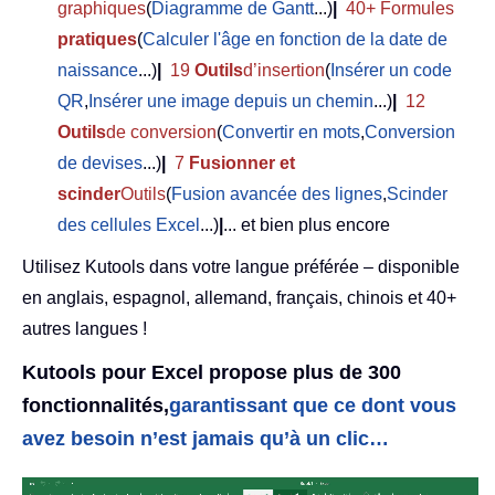
graphiques
(
Diagramme de Gantt
...)
|
40+ Formules
pratiques
(
Calculer l'âge en fonction de la date de
naissance
...)
|
19
Outils
d’insertion
(
Insérer un code
QR
,
Insérer une image depuis un chemin
...)
|
12
Outils
de conversion
(
Convertir en mots
,
Conversion
de devises
...)
|
7
Fusionner et
scinder
Outils
(
Fusion avancée des lignes
,
Scinder
des cellules Excel
...)
|
... et bien plus encore
Utilisez Kutools dans votre langue préférée – disponible
en anglais, espagnol, allemand, français, chinois et 40+
autres langues !
Kutools pour Excel propose plus de 300
fonctionnalités,
garantissant que ce dont vous
avez besoin n’est jamais qu’à un clic…