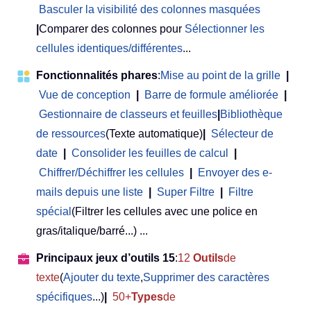
Basculer la visibilité des colonnes masquées
|
Comparer des colonnes pour
Sélectionner les
cellules identiques/différentes
...
Fonctionnalités phares
:
Mise au point de la grille
|
Vue de conception
|
Barre de formule améliorée
|
Gestionnaire de classeurs et feuilles
|
Bibliothèque
de ressources
(Texte automatique)
|
Sélecteur de
date
|
Consolider les feuilles de calcul
|
Chiffrer/Déchiffrer les cellules
|
Envoyer des e-
mails depuis une liste
|
Super Filtre
|
Filtre
spécial
(Filtrer les cellules avec une police en
gras/italique/barré...) ...
Principaux jeux d’outils 15
:
12
Outils
de
texte
(
Ajouter du texte
,
Supprimer des caractères
spécifiques
...)
|
50+
Types
de