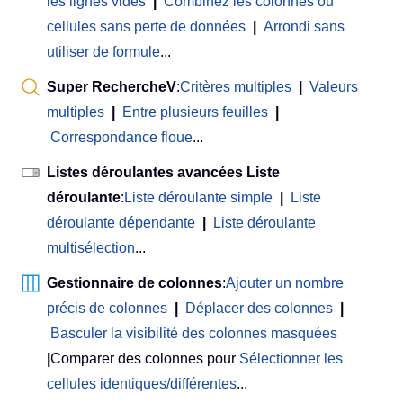
les lignes vides
|
Combinez les colonnes ou
cellules sans perte de données
|
Arrondi sans
utiliser de formule
...
Super RechercheV
:
Critères multiples
|
Valeurs
multiples
|
Entre plusieurs feuilles
|
Correspondance floue
...
Listes déroulantes avancées Liste
déroulante
:
Liste déroulante simple
|
Liste
déroulante dépendante
|
Liste déroulante
multisélection
...
Gestionnaire de colonnes
:
Ajouter un nombre
précis de colonnes
|
Déplacer des colonnes
|
Basculer la visibilité des colonnes masquées
|
Comparer des colonnes pour
Sélectionner les
cellules identiques/différentes
...