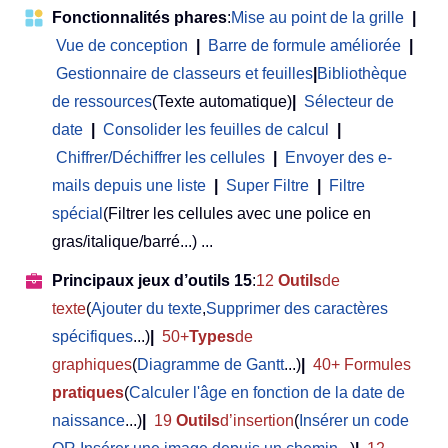
Fonctionnalités phares
:
Mise au point de la grille
|
Vue de conception
|
Barre de formule améliorée
|
Gestionnaire de classeurs et feuilles
|
Bibliothèque
de ressources
(Texte automatique)
|
Sélecteur de
date
|
Consolider les feuilles de calcul
|
Chiffrer/Déchiffrer les cellules
|
Envoyer des e-
mails depuis une liste
|
Super Filtre
|
Filtre
spécial
(Filtrer les cellules avec une police en
gras/italique/barré...) ...
Principaux jeux d’outils 15
:
12
Outils
de
texte
(
Ajouter du texte
,
Supprimer des caractères
spécifiques
...)
|
50+
Types
de
graphiques
(
Diagramme de Gantt
...)
|
40+ Formules
pratiques
(
Calculer l'âge en fonction de la date de
naissance
...)
|
19
Outils
d’insertion
(
Insérer un code