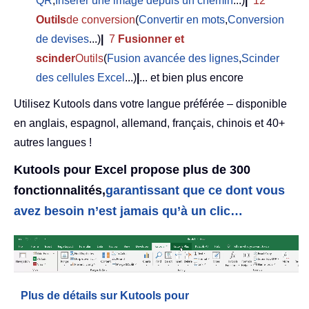
QR
,
Insérer une image depuis un chemin
...)
|
12
Outils
de conversion
(
Convertir en mots
,
Conversion
de devises
...)
|
7
Fusionner et
scinder
Outils
(
Fusion avancée des lignes
,
Scinder
des cellules Excel
...)
|
... et bien plus encore
Utilisez Kutools dans votre langue préférée – disponible
en anglais, espagnol, allemand, français, chinois et 40+
autres langues !
Kutools pour Excel propose plus de 300
fonctionnalités,
garantissant que ce dont vous
avez besoin n’est jamais qu’à un clic…
Plus de détails sur Kutools pour