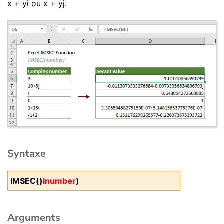
x + yi ou x + yj.
Syntaxe
IMSEC()
inumber
)
Arguments