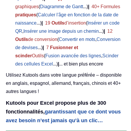
graphiques
(
Diagramme de Gantt
...)
|
40+ Formules
pratiques
(
Calculer l'âge en fonction de la date de
naissance
...)
|
19
Outils
d’insertion
(
Insérer un code
QR
,
Insérer une image depuis un chemin
...)
|
12
Outils
de conversion
(
Convertir en mots
,
Conversion
de devises
...)
|
7
Fusionner et
scinder
Outils
(
Fusion avancée des lignes
,
Scinder
des cellules Excel
...)
|
... et bien plus encore
Utilisez Kutools dans votre langue préférée – disponible
en anglais, espagnol, allemand, français, chinois et 40+
autres langues !
Kutools pour Excel propose plus de 300
fonctionnalités,
garantissant que ce dont vous
avez besoin n’est jamais qu’à un clic…