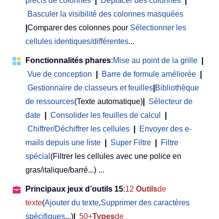
précis de colonnes
|
Déplacer des colonnes
|
Basculer la visibilité des colonnes masquées
|
Comparer des colonnes pour
Sélectionner les
cellules identiques/différentes
...
Fonctionnalités phares
:
Mise au point de la grille
|
Vue de conception
|
Barre de formule améliorée
|
Gestionnaire de classeurs et feuilles
|
Bibliothèque
de ressources
(Texte automatique)
|
Sélecteur de
date
|
Consolider les feuilles de calcul
|
Chiffrer/Déchiffrer les cellules
|
Envoyer des e-
mails depuis une liste
|
Super Filtre
|
Filtre
spécial
(Filtrer les cellules avec une police en
gras/italique/barré...) ...
Principaux jeux d’outils 15
:
12
Outils
de
texte
(
Ajouter du texte
,
Supprimer des caractères
spécifiques
...)
|
50+
Types
de