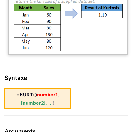
Syntaxe
=KURT()
number1
,
[number2], ...
)
Arguments