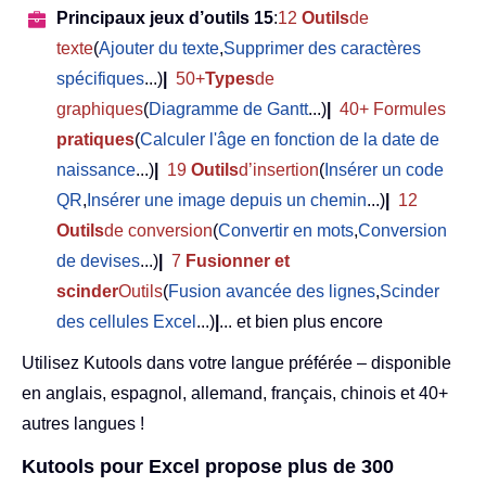
Principaux jeux d’outils 15
:
12
Outils
de
texte
(
Ajouter du texte
,
Supprimer des caractères
spécifiques
...)
|
50+
Types
de
graphiques
(
Diagramme de Gantt
...)
|
40+ Formules
pratiques
(
Calculer l'âge en fonction de la date de
naissance
...)
|
19
Outils
d’insertion
(
Insérer un code
QR
,
Insérer une image depuis un chemin
...)
|
12
Outils
de conversion
(
Convertir en mots
,
Conversion
de devises
...)
|
7
Fusionner et
scinder
Outils
(
Fusion avancée des lignes
,
Scinder
des cellules Excel
...)
|
... et bien plus encore
Utilisez Kutools dans votre langue préférée – disponible
en anglais, espagnol, allemand, français, chinois et 40+
autres langues !
Kutools pour Excel propose plus de 300