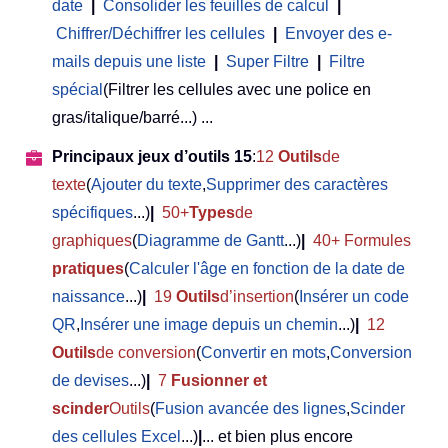
date
|
Consolider les feuilles de calcul
|
Chiffrer/Déchiffrer les cellules
|
Envoyer des e-
mails depuis une liste
|
Super Filtre
|
Filtre
spécial
(Filtrer les cellules avec une police en
gras/italique/barré...) ...
Principaux jeux d’outils 15
:
12
Outils
de
texte
(
Ajouter du texte
,
Supprimer des caractères
spécifiques
...)
|
50+
Types
de
graphiques
(
Diagramme de Gantt
...)
|
40+ Formules
pratiques
(
Calculer l'âge en fonction de la date de
naissance
...)
|
19
Outils
d’insertion
(
Insérer un code
QR
,
Insérer une image depuis un chemin
...)
|
12
Outils
de conversion
(
Convertir en mots
,
Conversion
de devises
...)
|
7
Fusionner et
scinder
Outils
(
Fusion avancée des lignes
,
Scinder
des cellules Excel
...)
|
... et bien plus encore