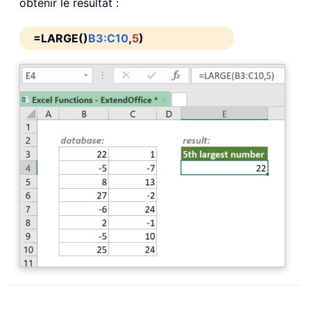
obtenir le résultat :
=LARGE()
B3:C10
,
5
)