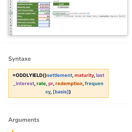
Syntaxe
=ODDLYIELD()
settlement
,
maturity
,
last
_interest
,
rate
,
pr
,
redemption
,
frequen
cy
,
[basis]
)
Arguments