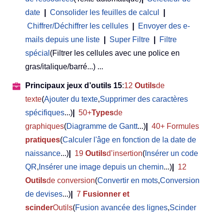
date
|
Consolider les feuilles de calcul
|
Chiffrer/Déchiffrer les cellules
|
Envoyer des e-
mails depuis une liste
|
Super Filtre
|
Filtre
spécial
(Filtrer les cellules avec une police en
gras/italique/barré...) ...
Principaux jeux d’outils 15
:
12
Outils
de
texte
(
Ajouter du texte
,
Supprimer des caractères
spécifiques
...)
|
50+
Types
de
graphiques
(
Diagramme de Gantt
...)
|
40+ Formules
pratiques
(
Calculer l'âge en fonction de la date de
naissance
...)
|
19
Outils
d’insertion
(
Insérer un code
QR
,
Insérer une image depuis un chemin
...)
|
12
Outils
de conversion
(
Convertir en mots
,
Conversion
de devises
...)
|
7
Fusionner et
scinder
Outils
(
Fusion avancée des lignes
,
Scinder