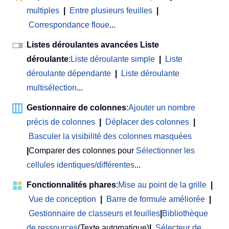
multiples
|
Entre plusieurs feuilles
|
Correspondance floue
...
Listes déroulantes avancées Liste
déroulante
:
Liste déroulante simple
|
Liste
déroulante dépendante
|
Liste déroulante
multisélection
...
Gestionnaire de colonnes
:
Ajouter un nombre
précis de colonnes
|
Déplacer des colonnes
|
Basculer la visibilité des colonnes masquées
|
Comparer des colonnes pour
Sélectionner les
cellules identiques/différentes
...
Fonctionnalités phares
:
Mise au point de la grille
|
Vue de conception
|
Barre de formule améliorée
|
Gestionnaire de classeurs et feuilles
|
Bibliothèque
de ressources
(Texte automatique)
|
Sélecteur de