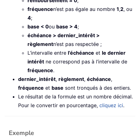
remboursement ≤ 0
;
fréquence
n’est pas égale au nombre
1
,
2
, ou
4
;
base < 0
ou
base > 4
;
échéance > dernier_intérêt >
règlement
n’est pas respectée ;
L’intervalle entre
l’échéance
et
le dernier
intérêt
ne correspond pas à l’intervalle de
fréquence
.
dernier_intérêt
,
règlement
,
échéance
,
fréquence
et
base
sont tronqués à des entiers.
Le résultat de la formule est un nombre décimal.
Pour le convertir en pourcentage,
cliquez ici
.
Exemple