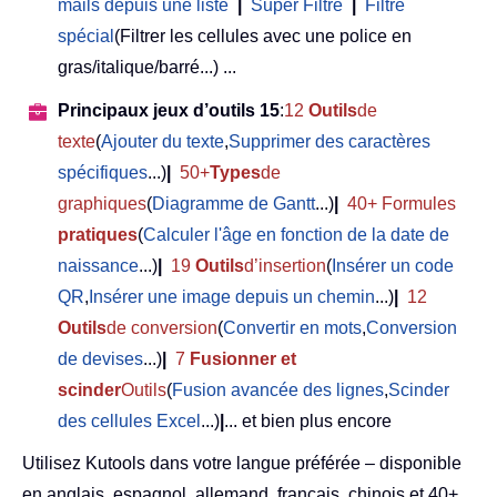
mails depuis une liste
|
Super Filtre
|
Filtre
spécial
(Filtrer les cellules avec une police en
gras/italique/barré...) ...
Principaux jeux d’outils 15
:
12
Outils
de
texte
(
Ajouter du texte
,
Supprimer des caractères
spécifiques
...)
|
50+
Types
de
graphiques
(
Diagramme de Gantt
...)
|
40+ Formules
pratiques
(
Calculer l'âge en fonction de la date de
naissance
...)
|
19
Outils
d’insertion
(
Insérer un code
QR
,
Insérer une image depuis un chemin
...)
|
12
Outils
de conversion
(
Convertir en mots
,
Conversion
de devises
...)
|
7
Fusionner et
scinder
Outils
(
Fusion avancée des lignes
,
Scinder
des cellules Excel
...)
|
... et bien plus encore
Utilisez Kutools dans votre langue préférée – disponible
en anglais, espagnol, allemand, français, chinois et 40+