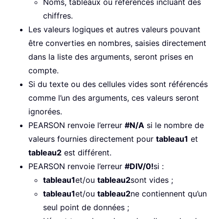
Noms, tableaux ou références incluant des
chiffres.
Les valeurs logiques et autres valeurs pouvant
être converties en nombres, saisies directement
dans la liste des arguments, seront prises en
compte.
Si du texte ou des cellules vides sont référencés
comme l’un des arguments, ces valeurs seront
ignorées.
PEARSON renvoie l’erreur
#N/A
si le nombre de
valeurs fournies directement pour
tableau1
et
tableau2
est différent.
PEARSON renvoie l’erreur
#DIV/0!
si :
tableau1
et/ou
tableau2
sont vides ;
tableau1
et/ou
tableau2
ne contiennent qu’un
seul point de données ;