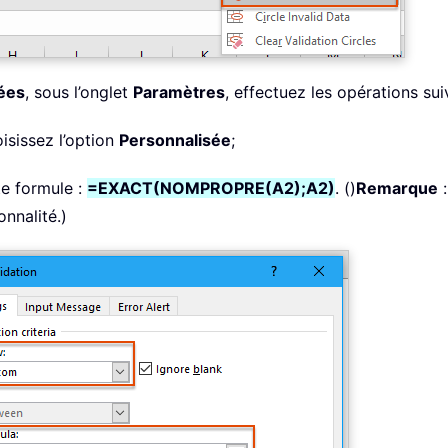
nées
, sous l’onglet
Paramètres
, effectuez les opérations sui
oisissez l’option
Personnalisée
;
te formule :
=EXACT(NOMPROPRE(A2);A2)
. ()
Remarque
onnalité.)