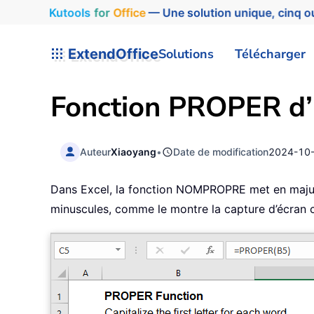
Kutools
for
Office
— Une solution unique, cinq ou
ExtendOffice
Solutions
Télécharger
Fonction
PROPER
d’
Auteur
Xiaoyang
•
Date de modification
2024-10
Dans Excel, la fonction NOMPROPRE met en majuscu
minuscules, comme le montre la capture d’écran 