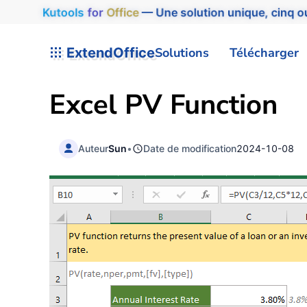
Kutools
for
Office
— Une solution unique, cinq ou
ExtendOffice
Solutions
Télécharger
Excel PV Function
Auteur
Sun
•
Date de modification
2024-10-08