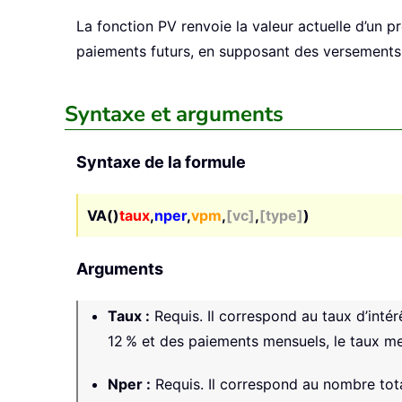
La fonction
PV
renvoie la valeur actuelle d’un p
paiements futurs, en supposant des versements p
Syntaxe et arguments
Syntaxe de la formule
VA()
taux
,
nper
,
vpm
,
[vc]
,
[type]
)
Arguments
Taux
:
Requis. Il correspond au taux d’intér
12 % et des paiements mensuels, le taux men
Nper
:
Requis. Il correspond au nombre tota