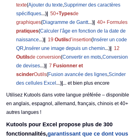
texte
(
Ajouter du texte
,
Supprimer des caractères
spécifiques
...)
|
50+
Types
de
graphiques
(
Diagramme de Gantt
...)
|
40+ Formules
pratiques
(
Calculer l'âge en fonction de la date de
naissance
...)
|
19
Outils
d’insertion
(
Insérer un code
QR
,
Insérer une image depuis un chemin
...)
|
12
Outils
de conversion
(
Convertir en mots
,
Conversion
de devises
...)
|
7
Fusionner et
scinder
Outils
(
Fusion avancée des lignes
,
Scinder
des cellules Excel
...)
|
... et bien plus encore
Utilisez Kutools dans votre langue préférée – disponible
en anglais, espagnol, allemand, français, chinois et 40+
autres langues !
Kutools pour Excel propose plus de 300
fonctionnalités,
garantissant que ce dont vous