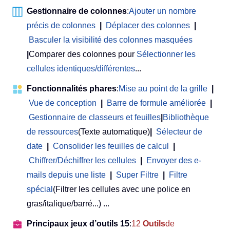
Gestionnaire de colonnes
:
Ajouter un nombre
précis de colonnes
|
Déplacer des colonnes
|
Basculer la visibilité des colonnes masquées
|
Comparer des colonnes pour
Sélectionner les
cellules identiques/différentes
...
Fonctionnalités phares
:
Mise au point de la grille
|
Vue de conception
|
Barre de formule améliorée
|
Gestionnaire de classeurs et feuilles
|
Bibliothèque
de ressources
(Texte automatique)
|
Sélecteur de
date
|
Consolider les feuilles de calcul
|
Chiffrer/Déchiffrer les cellules
|
Envoyer des e-
mails depuis une liste
|
Super Filtre
|
Filtre
spécial
(Filtrer les cellules avec une police en
gras/italique/barré...) ...
Principaux jeux d’outils 15
:
12
Outils
de