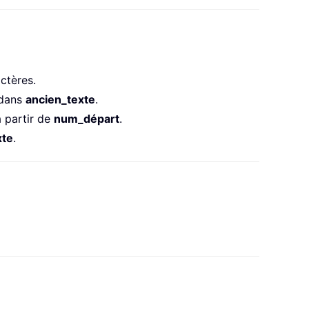
ctères.
 dans
ancien_texte
.
 partir de
num_départ
.
xte
.