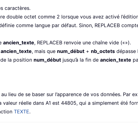
s caractères.
 double octet comme 2 lorsque vous avez activé l’édition 
z définie comme langue par défaut. Sinon, REPLACEB comp
de
ancien_texte
, REPLACEB renvoie une chaîne vide («»).
e
ancien_texte
, mais que
num_début
+
nb_octets
dépasse 
de la position
num_début
jusqu’à la fin de
ancien_texte
p
u lieu de se baser sur l’apparence de vos données. Par exem
la valeur réelle dans A1 est 44805, qui a simplement été fo
nction
TEXTE
.