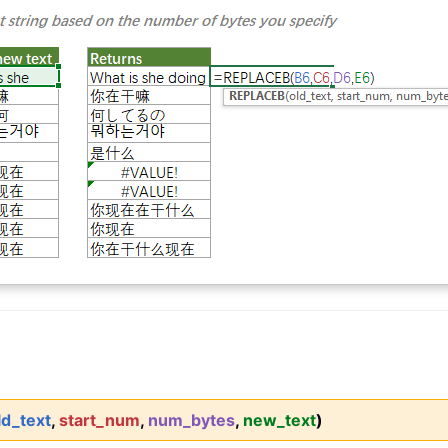
ld_text
,
start_num
,
num_bytes
,
new_text
)