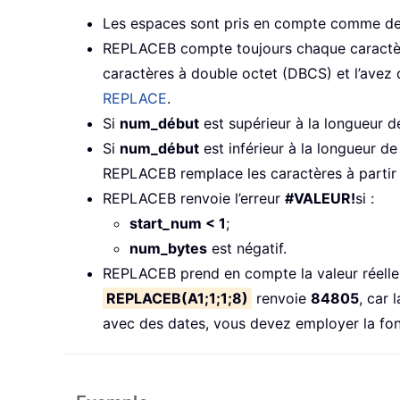
Les espaces sont pris en compte comme de
REPLACEB compte toujours chaque caractère
caractères à double octet (DBCS) et l’ave
REPLACE
.
Si
num_début
est supérieur à la longueur 
Si
num_début
est inférieur à la longueur d
REPLACEB remplace les caractères à partir 
REPLACEB renvoie l’erreur
#VALEUR!
si :
start_num < 1
;
num_bytes
est négatif.
REPLACEB prend en compte la valeur réelle a
REPLACEB(A1;1;1;8)
renvoie
84805
, car 
avec des dates, vous devez employer la fo