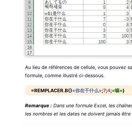
Au lieu de références de cellule, vous pouvez sa
formule, comme illustré ci-dessous.
=REMPLACER.B()
«你在干什么»
;
7
;
4
;
«嘛»
)
Remarque :
Dans une formule Excel, les chaînes
les nombres et les dates ne doivent jamais être 