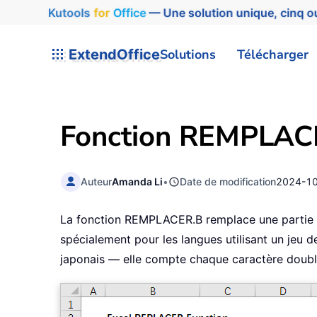
Kutools
for
Office
— Une solution unique, cinq ou
ExtendOffice
Solutions
Télécharger
Fonction REMPLACE
Auteur
Amanda Li
•
Date de modification
2024-1
La fonction REMPLACER.B remplace une partie d
spécialement pour les langues utilisant un jeu d
japonais — elle compte chaque caractère doub