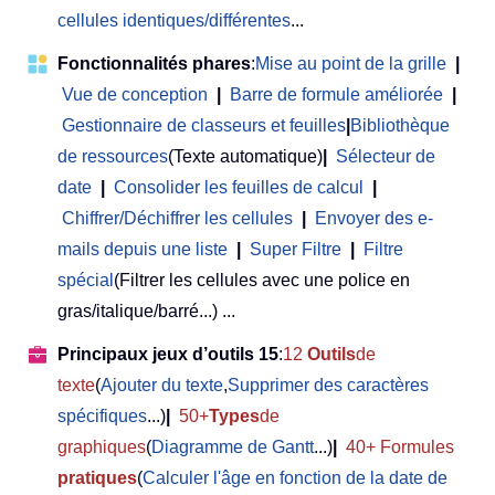
cellules identiques/différentes
...
Fonctionnalités phares
:
Mise au point de la grille
|
Vue de conception
|
Barre de formule améliorée
|
Gestionnaire de classeurs et feuilles
|
Bibliothèque
de ressources
(Texte automatique)
|
Sélecteur de
date
|
Consolider les feuilles de calcul
|
Chiffrer/Déchiffrer les cellules
|
Envoyer des e-
mails depuis une liste
|
Super Filtre
|
Filtre
spécial
(Filtrer les cellules avec une police en
gras/italique/barré...) ...
Principaux jeux d’outils 15
:
12
Outils
de
texte
(
Ajouter du texte
,
Supprimer des caractères
spécifiques
...)
|
50+
Types
de
graphiques
(
Diagramme de Gantt
...)
|
40+ Formules
pratiques
(
Calculer l'âge en fonction de la date de