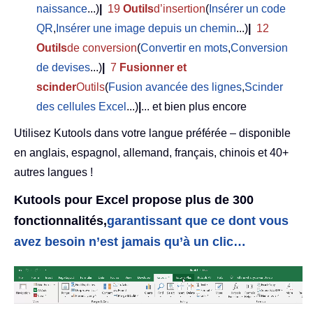
naissance
...)
|
19
Outils
d’insertion
(
Insérer un code
QR
,
Insérer une image depuis un chemin
...)
|
12
Outils
de conversion
(
Convertir en mots
,
Conversion
de devises
...)
|
7
Fusionner et
scinder
Outils
(
Fusion avancée des lignes
,
Scinder
des cellules Excel
...)
|
... et bien plus encore
Utilisez Kutools dans votre langue préférée – disponible
en anglais, espagnol, allemand, français, chinois et 40+
autres langues !
Kutools pour Excel propose plus de 300
fonctionnalités,
garantissant que ce dont vous
avez besoin n’est jamais qu’à un clic…