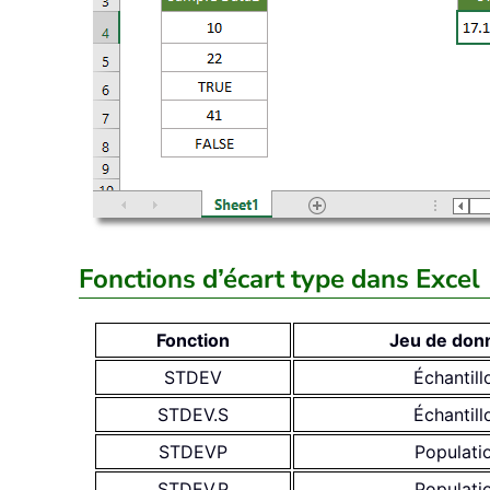
Fonctions d’écart type dans Excel
Fonction
Jeu de don
STDEV
Échantill
STDEV.S
Échantill
STDEVP
Populati
STDEV.P
Populati