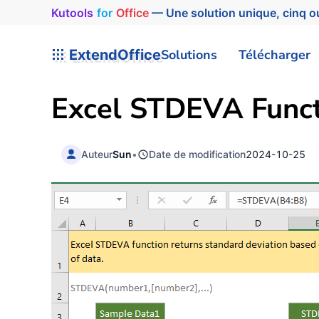
Kutools
for
Office
— Une solution unique, cinq ou
ExtendOffice
Solutions
Télécharger
Excel STDEVA Funct
Auteur
Sun
•
Date de modification
2024-10-25