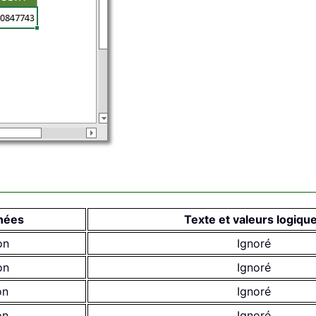
nées
Texte et valeurs logiqu
on
Ignoré
on
Ignoré
on
Ignoré
on
Ignoré