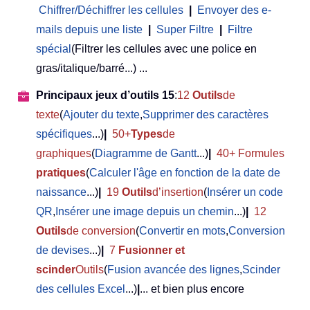
Chiffrer/Déchiffrer les cellules
|
Envoyer des e-
mails depuis une liste
|
Super Filtre
|
Filtre
spécial
(Filtrer les cellules avec une police en
gras/italique/barré...) ...
Principaux jeux d’outils 15
:
12
Outils
de
texte
(
Ajouter du texte
,
Supprimer des caractères
spécifiques
...)
|
50+
Types
de
graphiques
(
Diagramme de Gantt
...)
|
40+ Formules
pratiques
(
Calculer l'âge en fonction de la date de
naissance
...)
|
19
Outils
d’insertion
(
Insérer un code
QR
,
Insérer une image depuis un chemin
...)
|
12
Outils
de conversion
(
Convertir en mots
,
Conversion
de devises
...)
|
7
Fusionner et
scinder
Outils
(
Fusion avancée des lignes
,
Scinder
des cellules Excel
...)
|
... et bien plus encore