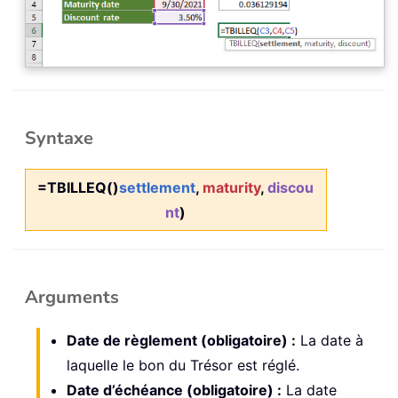
Syntaxe
=TBILLEQ()
settlement
,
maturity
,
discou
nt
)
Arguments
Date de règlement (obligatoire) :
La date à
laquelle le bon du Trésor est réglé.
Date d’échéance (obligatoire) :
La date