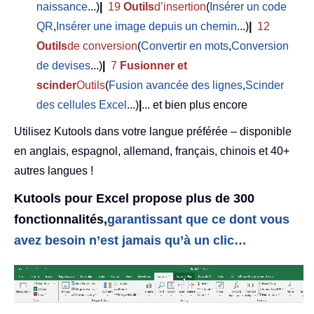
naissance
...)
|
19
Outils
d’insertion
(
Insérer un code
QR
,
Insérer une image depuis un chemin
...)
|
12
Outils
de conversion
(
Convertir en mots
,
Conversion
de devises
...)
|
7
Fusionner et
scinder
Outils
(
Fusion avancée des lignes
,
Scinder
des cellules Excel
...)
|
... et bien plus encore
Utilisez Kutools dans votre langue préférée – disponible
en anglais, espagnol, allemand, français, chinois et 40+
autres langues !
Kutools pour Excel propose plus de 300
fonctionnalités,
garantissant que ce dont vous
avez besoin n’est jamais qu’à un clic…