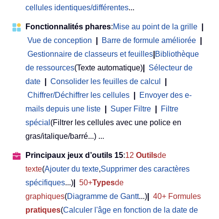
cellules identiques/différentes
...
Fonctionnalités phares
:
Mise au point de la grille
|
Vue de conception
|
Barre de formule améliorée
|
Gestionnaire de classeurs et feuilles
|
Bibliothèque
de ressources
(Texte automatique)
|
Sélecteur de
date
|
Consolider les feuilles de calcul
|
Chiffrer/Déchiffrer les cellules
|
Envoyer des e-
mails depuis une liste
|
Super Filtre
|
Filtre
spécial
(Filtrer les cellules avec une police en
gras/italique/barré...) ...
Principaux jeux d’outils 15
:
12
Outils
de
texte
(
Ajouter du texte
,
Supprimer des caractères
spécifiques
...)
|
50+
Types
de
graphiques
(
Diagramme de Gantt
...)
|
40+ Formules
pratiques
(
Calculer l'âge en fonction de la date de