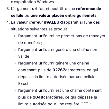
d’exploitation Windows.
L’argument
url
fourni peut être une
référence de
cellule
ou
une valeur placée entre guillemets
.
La valeur d’erreur
#VALEUR!
apparaît si l’une des
situations suivantes se produit :
l’argument
url
fourni ne permet pas de renvoyer
de données ;
l’argument
url
fourni génère une chaîne non
valide ;
l’argument
url
fourni génère une chaîne
contenant plus de
32767
caractères, ce qui
dépasse la limite autorisée par une cellule
Excel ;
l’argument
url
fourni est une chaîne contenant
plus de
2048
caractères, ce qui dépasse la
limite autorisée pour une requête GET ;