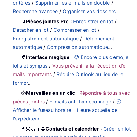
critères
/
Supprimer les e-mails en double
/
Recherche avancée
/
Organiser vos dossiers
…
📁
Pièces jointes Pro
:
Enregistrer en lot
/
Détacher en lot
/
Compresser en lot
/
Enregistrement automatique
/
Détachement
automatique
/
Compression automatique
…
🌟
Interface magique
:
😊 Encore plus d’emojis
jolis et sympas
/
Vous prévenir à la réception d’e-
mails importants
/
Réduire Outlook au lieu de le
fermer
...
👍
Merveilles en un clic
:
Répondre à tous avec
pièces jointes
/
E-mails anti-hameçonnage
/
🕘
Afficher le fuseau horaire – Heure actuelle de
l’expéditeur
…
👩🏼‍🤝‍👩🏻
Contacts et calendrier
:
Créer en lot