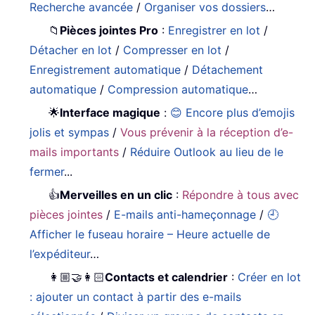
Recherche avancée
/
Organiser vos dossiers
…
📁
Pièces jointes Pro
:
Enregistrer en lot
/
Détacher en lot
/
Compresser en lot
/
Enregistrement automatique
/
Détachement
automatique
/
Compression automatique
…
🌟
Interface magique
:
😊 Encore plus d’emojis
jolis et sympas
/
Vous prévenir à la réception d’e-
mails importants
/
Réduire Outlook au lieu de le
fermer
...
👍
Merveilles en un clic
:
Répondre à tous avec
pièces jointes
/
E-mails anti-hameçonnage
/
🕘
Afficher le fuseau horaire – Heure actuelle de
l’expéditeur
…
👩🏼‍🤝‍👩🏻
Contacts et calendrier
:
Créer en lot
: ajouter un contact à partir des e-mails