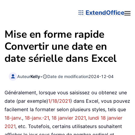
ExtendOffice
Mise en forme rapide
Convertir une date en
date sérielle dans Excel
Auteur
Kelly
•
Date de modification
2024-12-04
Généralement, lorsque vous saisissez ou obtenez une
date (par exemple)
1/18/2021
) dans Excel, vous pouvez
facilement la formater selon plusieurs styles, tels que
18-janv.
,
18-janv.-21
,
18 janvier 2021
,
lundi 18 janvier
2021
, etc. Toutefois, certains utilisateurs souhaitent
afficher le jour sous forme de nombre ordinal et