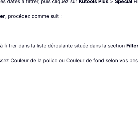
s dates à filtrer, puis cliquez sur
Kutools Plus
>
Special Fi
ter
, procédez comme suit :
à filtrer dans la liste déroulante située dans la section
Filte
issez Couleur de la police ou Couleur de fond selon vos beso