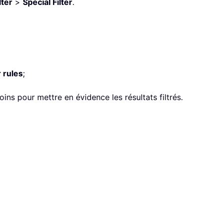
lter
>
Special Filter
.
r rules
;
ins pour mettre en évidence les résultats filtrés.