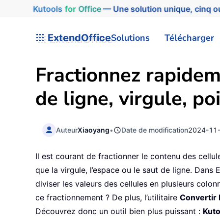
Kutools
for
Office
— Une solution unique, cinq ou
ExtendOffice
Solutions
Télécharger
Fractionnez rapidem
de ligne, virgule, p
Auteur
Xiaoyang
•
Date de modification
2024-11
Il est courant de fractionner le contenu des cellul
que la virgule, l’espace ou le saut de ligne. Dans E
diviser les valeurs des cellules en plusieurs col
ce fractionnement ? De plus, l’utilitaire
Convertir 
Découvrez donc un outil bien plus puissant :
Kuto