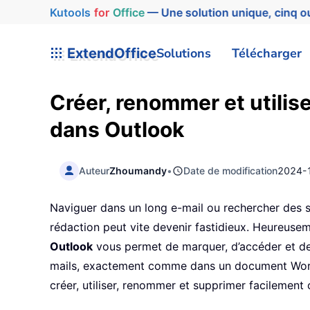
Kutools
for
Office
— Une solution unique, cinq ou
ExtendOffice
Solutions
Télécharger
Créer, renommer et utilis
dans Outlook
Auteur
Zhoumandy
•
Date de modification
2024-
Naviguer dans un long e-mail ou rechercher des 
rédaction peut vite devenir fastidieux. Heureusem
Outlook
vous permet de marquer, d’accéder et de 
mails, exactement comme dans un document Word.
créer, utiliser, renommer et supprimer facilement 