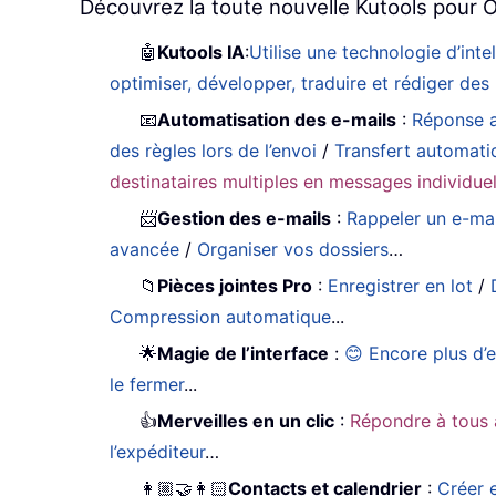
Découvrez la toute nouvelle Kutools pour O
🤖
Kutools IA
:
Utilise une technologie d’int
optimiser, développer, traduire et rédiger de
📧
Automatisation des e-mails
:
Réponse a
des règles lors de l’envoi
/
Transfert automati
destinataires multiples en messages individue
📨
Gestion des e-mails
:
Rappeler un e-mai
avancée
/
Organiser vos dossiers
…
📁
Pièces jointes Pro
:
Enregistrer en lot
/
Compression automatique
...
🌟
Magie de l’interface
:
😊 Encore plus d’
le fermer
...
👍
Merveilles en un clic
:
Répondre à tous 
l’expéditeur
…
👩🏼‍🤝‍👩🏻
Contacts et calendrier
:
Créer e