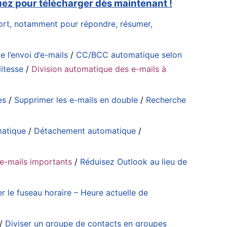
uez pour télécharger dès maintenant !
ffort, notamment pour répondre, résumer,
e l’envoi d’e-mails
/
CC/BCC automatique selon
itesse
/
Division automatique des e-mails à
es
/
Supprimer les e-mails en double
/
Recherche
matique
/
Détachement automatique
/
’e-mails importants
/
Réduisez Outlook au lieu de
er le fuseau horaire – Heure actuelle de
/
Diviser un groupe de contacts en groupes