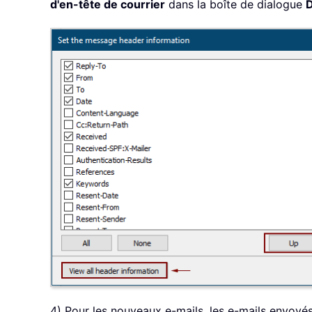
d'en-tête de courrier
dans la boîte de dialogue
D
4) Pour les nouveaux e-mails, les e-mails envoyé