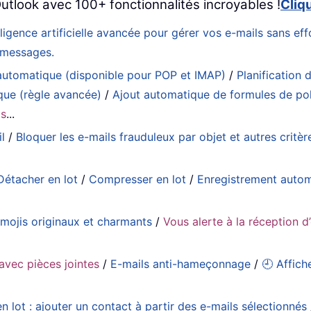
utlook avec 100+ fonctionnalités incroyables !
Cliq
elligence artificielle avancée pour gérer vos e-mails sans e
s messages.
utomatique (disponible pour POP et IMAP)
/
Planification d
que (règle avancée)
/
Ajout automatique de formules de pol
ls
...
l
/
Bloquer les e-mails frauduleux par objet et autres critèr
Détacher en lot
/
Compresser en lot
/
Enregistrement auto
emojis originaux et charmants
/
Vous alerte à la réception d
avec pièces jointes
/
E-mails anti-hameçonnage
/
🕘 Affich
n lot : ajouter un contact à partir des e-mails sélectionnés