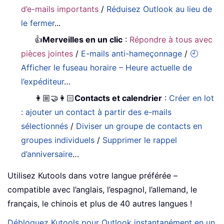
d’e-mails importants
/
Réduisez Outlook au lieu de
le fermer
...
👍
Merveilles en un clic
:
Répondre à tous avec
pièces jointes
/
E-mails anti-hameçonnage
/
🕘
Afficher le fuseau horaire – Heure actuelle de
l’expéditeur
…
👩🏼‍🤝‍👩🏻
Contacts et calendrier
:
Créer en lot
: ajouter un contact à partir des e-mails
sélectionnés
/
Diviser un groupe de contacts en
groupes individuels
/
Supprimer le rappel
d’anniversaire
…
Utilisez Kutools dans votre langue préférée –
compatible avec l’anglais, l’espagnol, l’allemand, le
français, le chinois et plus de 40 autres langues !
Débloquez Kutools pour Outlook instantanément en un