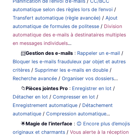
Planification de l’envoi d’e-mails
/
CC/BCC
automatique selon des règles lors de l’envoi
/
Transfert automatique (règle avancée)
/
Ajout
automatique de formules de politesse
/
Division
automatique des e-mails à destinataires multiples
en messages individuels
...
📨
Gestion des e-mails
:
Rappeler un e-mail
/
Bloquer les e-mails frauduleux par objet et autres
critères
/
Supprimer les e-mails en double
/
Recherche avancée
/
Organiser vos dossiers
…
📁
Pièces jointes Pro
:
Enregistrer en lot
/
Détacher en lot
/
Compresser en lot
/
Enregistrement automatique
/
Détachement
automatique
/
Compression automatique
...
🌟
Magie de l’interface
:
😊 Encore plus d’emojis
originaux et charmants
/
Vous alerte à la réception