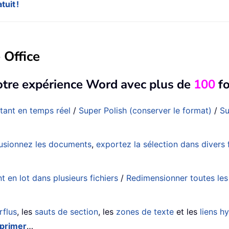
uit !
 Office
otre expérience Word avec plus de
100
fo
tant en temps réel
/
Super Polish (conserver le format)
/
Su
usionnez les documents
,
exportez la sélection dans diver
en lot dans plusieurs fichiers
/
Redimensionner toutes le
rflus
, les
sauts de section
, les
zones de texte
et les
liens h
primer
…