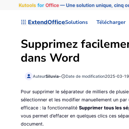
Kutools
for
Office
— Une solution unique, cinq ou
ExtendOffice
Solutions
Télécharger
Supprimez facilemen
dans Word
Auteur
Siluvia
•
Date de modification
2025-03-1
Pour supprimer le séparateur de milliers de plu
sélectionner et les modifier manuellement un par 
efficace : la fonctionnalité
Supprimer tous les sé
vous permet d’effacer en quelques clics ces sépar
document.