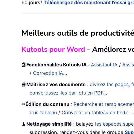
60 jours !
Téléchargez dès maintenant l’essai grat
Meilleurs outils de productivité
Kutools pour Word
– Améliorez v
🤖
Fonctionnalités Kutools IA
:
Assistant IA
/
Assis
/
Correction IA
…
📘
Maîtrisez vos documents
:
divisez les pages
,
f
convertissez-les par lots en PDF
…
✏
Édition du contenu
:
Recherche et remplacement 
d’un tableau
/
Convertir un tableau en texte
…
🧹
Nettoyage simplifié
: balayez
les espaces supe
suppression, rendez-vous dans le groupe
Sup