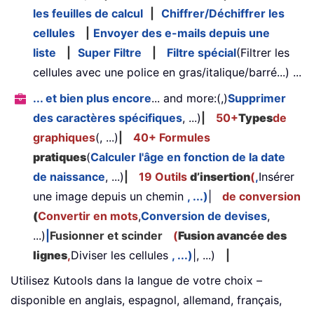
les feuilles de calcul
|
Chiffrer/Déchiffrer les
cellules
|
Envoyer des e-mails depuis une
liste
|
Super Filtre
|
Filtre spécial
(Filtrer les
cellules avec une police en gras/italique/barré...) ...
... et bien plus encore
... and more:(,)
Supprimer
des caractères spécifiques
, ...)
|
50+
Types
de
graphiques
(, ...)
|
40+ Formules
pratiques
(
Calculer l'âge en fonction de la date
de naissance
, ...)
|
19 Outils
d’insertion
(
,
Insérer
une image depuis un chemin
, ...)
|
de conversion
(
Convertir en mots
,
Conversion de devises
,
...)
|
Fusionner et scinder
(
Fusion avancée des
lignes
,
Diviser les cellules
, ...)
|, ...)
|
Utilisez Kutools dans la langue de votre choix –
disponible en anglais, espagnol, allemand, français,