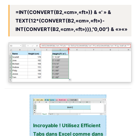
=INT(CONVERT(B2,«cm»,«ft»)) & «' » &
TEXT(12*(CONVERT(B2,«cm»,«ft»)-
INT(CONVERT(B2,«cm»,«ft»))),"0,00") & «»«»
Incroyable ! Utilisez Efficient
Tabs dans Excel comme dans