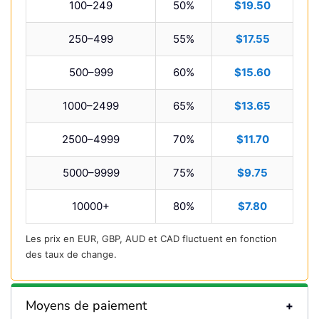
100–249
50%
$19.50
250–499
55%
$17.55
500–999
60%
$15.60
1000–2499
65%
$13.65
2500–4999
70%
$11.70
5000–9999
75%
$9.75
10000+
80%
$7.80
Les prix en EUR, GBP, AUD et CAD fluctuent en fonction
des taux de change.
Moyens de paiement