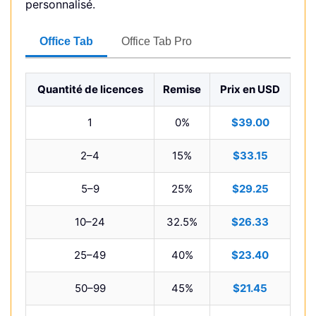
personnalisé.
Office Tab
Office Tab Pro
Quantité de licences
Remise
Prix en USD
1
0%
$39.00
2–4
15%
$33.15
5–9
25%
$29.25
10–24
32.5%
$26.33
25–49
40%
$23.40
50–99
45%
$21.45