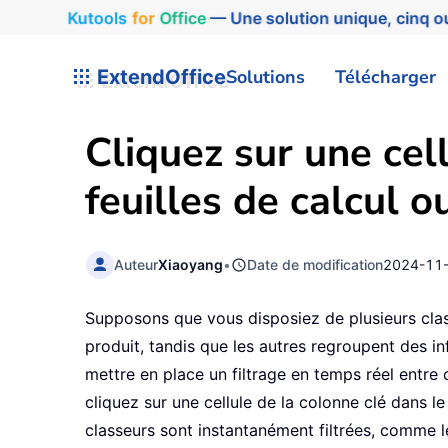
Kutools
for
Office
— Une solution unique, cinq ou
ExtendOffice
Solutions
Télécharger
Cliquez sur une cel
feuilles de calcul o
Auteur
Xiaoyang
•
Date de modification
2024-11
Supposons que vous disposiez de plusieurs classe
produit, tandis que les autres regroupent des i
mettre en place un filtrage en temps réel entre 
cliquez sur une cellule de la colonne clé dans l
classeurs sont instantanément filtrées, comme 