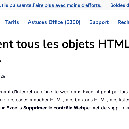
tils puissants.
Faire plus avec moins d'efforts.
Soldes d
Tarifs
Astuces Office (5300)
Support
Rech
t tous les objets HTML 
l
-29
ant d’Internet ou d’un site web dans Excel, il peut parfois
 que des cases à cocher HTML, des boutons HTML, des liste
ur Excel
's
Supprimer le contrôle Web
permet de supprime