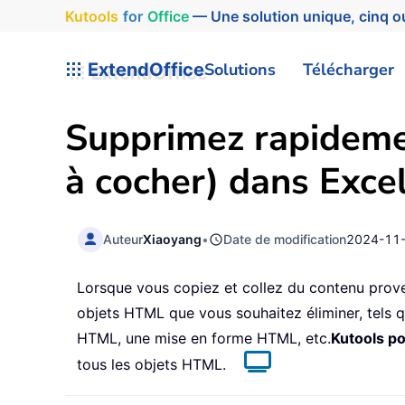
Kutools
for
Office
— Une solution unique, cinq ou
ExtendOffice
Solutions
Télécharger
Supprimez rapidemen
à cocher) dans Exce
Auteur
Xiaoyang
•
Date de modification
2024-11
Lorsque vous copiez et collez du contenu proven
objets HTML que vous souhaitez éliminer, tels
HTML, une mise en forme HTML, etc.
Kutools po
tous les objets HTML.