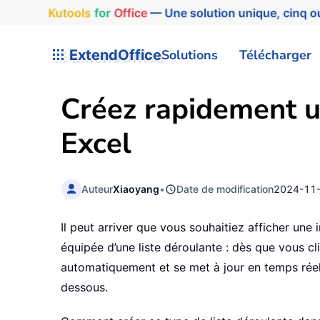
Kutools
for
Office
— Une solution unique, cinq ou
ExtendOffice
Solutions
Télécharger
Créez rapidement u
Excel
Auteur
Xiaoyang
•
Date de modification
2024-11
Il peut arriver que vous souhaitiez afficher une
équipée d’une liste déroulante : dès que vous cl
automatiquement et se met à jour en temps réel
dessous.