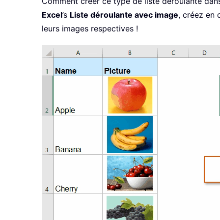
Comment créer ce type de liste déroulante dans
Excel
’s
Liste déroulante avec image
, créez en
leurs images respectives !