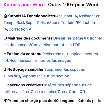
Kutools pour Word
- Outils 100+ pour Word
🤖
Kutools IA Fonctionnalités
:
Assistant IA
/
Assistant en
Temps Réel
/
Super Polish
/
Super Traduire
/
Rédaction
IA
/
Correction AI
📘
Maîtrise des documents
:
Diviser les pages
/
Fusionner
les documents
/
Conversion par lots en PDF
✏
Édition du contenu
:
Recherche et remplacement en
lot
/
Redimensionner toutes les images
🧹
Nettoyage simplifié
:
Supprimer les espaces
superflus
/
Supprimer Saut de section
➕
Insertions créatives
:
Insérer des séparateurs de
milliers
/
Insérer Case à cocher
/
Créer Code QR
🌍
Prend en charge plus de 40 langues
: Kutools parle