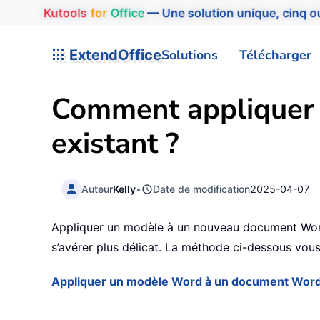
Kutools
for
Office
— Une solution unique, cinq ou
ExtendOffice
Solutions
Télécharger
Comment appliquer
existant ?
Auteur
Kelly
•
Date de modification
2025-04-07
Appliquer un modèle à un nouveau document Word 
s’avérer plus délicat. La méthode ci-dessous vou
Appliquer un modèle Word à un document Word