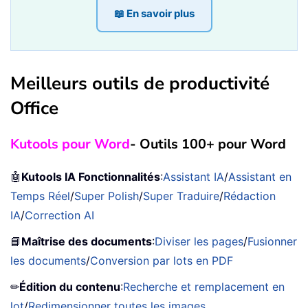
📖 En savoir plus
Meilleurs outils de productivité
Office
Kutools pour Word
- Outils 100+ pour Word
🤖
Kutools IA Fonctionnalités
:
Assistant IA
/
Assistant en
Temps Réel
/
Super Polish
/
Super Traduire
/
Rédaction
IA
/
Correction AI
📘
Maîtrise des documents
:
Diviser les pages
/
Fusionner
les documents
/
Conversion par lots en PDF
✏
Édition du contenu
:
Recherche et remplacement en
lot
/
Redimensionner toutes les images