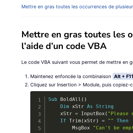
Mettre en gras toutes les occurrences de plusi
Mettre en gras toutes les
l’aide d’un code VBA
Le code VBA suivant vous permet de mettre en gr
Maintenez enfoncée la combinaison
Alt + F1
Cliquez sur Insertion > Module, puis copiez-c
Sub
 BoldAll
(
)
Dim
 xStr 
As
String
    xStr 
=
 InputBox
(
"Please 
If
 Trim
(
xStr
)
=
""
Then
        MsgBox 
"Can't be emp