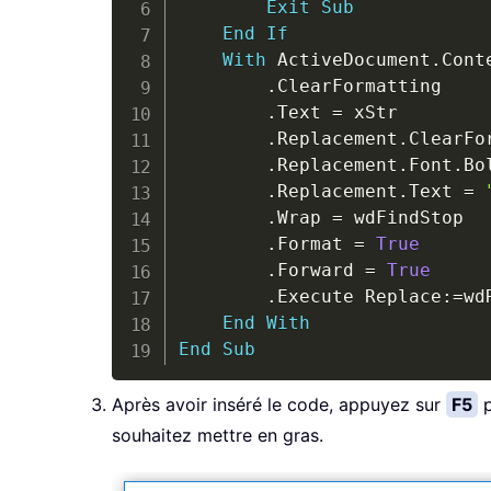
Exit
Sub
End
If
With
 ActiveDocument
.
Cont
.
ClearFormatting

.
Text 
=
 xStr

.
Replacement
.
ClearFor
.
Replacement
.
Font
.
Bo
.
Replacement
.
Text 
=
.
Wrap 
=
 wdFindStop

.
Format 
=
True
.
Forward 
=
True
.
Execute Replace
:
=
wd
End
With
End
Sub
Après avoir inséré le code, appuyez sur
F5
p
souhaitez mettre en gras.