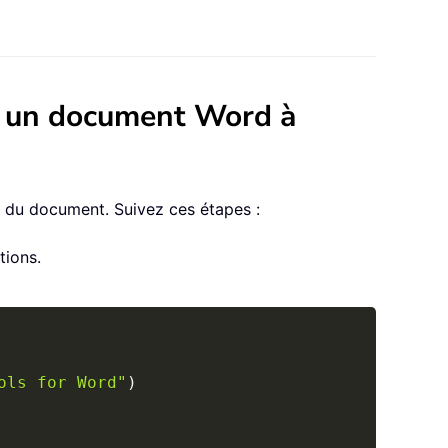
s un document Word à
 du document. Suivez ces étapes :
tions.
Copy
ols for Word"
)