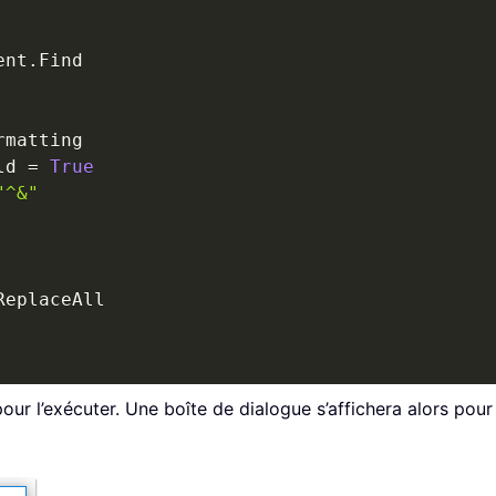
ent
.
Find

matting

ld 
=
True
"^&"
ReplaceAll

our l’exécuter. Une boîte de dialogue s’affichera alors po