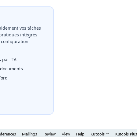
pidement vos tâches
pratiques intégrés
 configuration
 par l’IA
s documents
Word