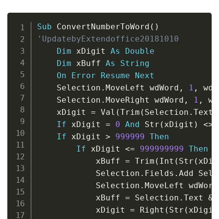
Copy
Sub
 ConvertNumberToWord
(
)
'UpdatebyExtendoffice20181010
Dim
 xDigit 
As
Double
Dim
 xBuff 
As
String
On
Error
Resume
Next
    Selection
.
MoveLeft wdWord
,
1
,
 wdM
    Selection
.
MoveRight wdWord
,
1
,
 wd
    xDigit 
=
 Val
(
Trim
(
Selection
.
Text
)
If
 xDigit 
=
0
And
 Str
(
xDigit
)
<
>
 
If
 xDigit 
>
999999
Then
If
 xDigit 
<
=
999999999
Then
            xBuff 
=
 Trim
(
Int
(
Str
(
xDig
            Selection
.
Fields
.
Add Sele
            Selection
.
MoveLeft wdWord
            xBuff 
=
 Selection
.
Text 
&
            xDigit 
=
 Right
(
Str
(
xDigit