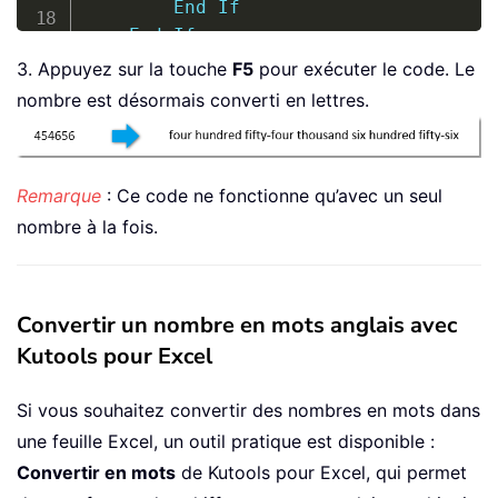
End
If
End
If
If
 xDigit 
<
=
999999
Then
3. Appuyez sur la touche
F5
pour exécuter le code. Le
        Selection
.
Fields
.
Add Selectio
nombre est désormais converti en lettres.
        Selection
.
MoveLeft wdWord
,
1
,
        xDigit 
=
 xBuff 
&
 Selection
.
Te
        Selection
.
TypeText xDigit 
+
"
Remarque
: Ce code ne fonctionne qu’avec un seul
Else
nombre à la fois.
        MsgBox 
"Number too large"
,
 vb
End
If
End
Sub
Convertir un nombre en mots anglais avec
Kutools pour Excel
Si vous souhaitez convertir des nombres en mots dans
une feuille Excel, un outil pratique est disponible :
Convertir en mots
de Kutools pour Excel, qui permet