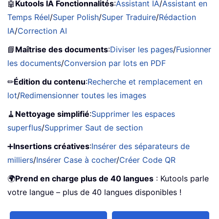
🤖
Kutools IA Fonctionnalités
:
Assistant IA
/
Assistant en
Temps Réel
/
Super Polish
/
Super Traduire
/
Rédaction
IA
/
Correction AI
📘
Maîtrise des documents
:
Diviser les pages
/
Fusionner
les documents
/
Conversion par lots en PDF
✏
Édition du contenu
:
Recherche et remplacement en
lot
/
Redimensionner toutes les images
🧹
Nettoyage simplifié
:
Supprimer les espaces
superflus
/
Supprimer Saut de section
➕
Insertions créatives
:
Insérer des séparateurs de
milliers
/
Insérer Case à cocher
/
Créer Code QR
🌍
Prend en charge plus de 40 langues
: Kutools parle
votre langue – plus de 40 langues disponibles !