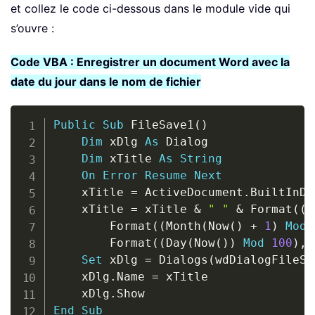
et collez le code ci-dessous dans le module vide qui
s’ouvre :
Code VBA : Enregistrer un document Word avec la
date du jour dans le nom de fichier
Copy
Public
Sub
 FileSave1
(
)
Dim
 xDlg 
As
 Dialog

Dim
 xTitle 
As
String
On
Error
Resume
Next
    xTitle 
=
 ActiveDocument
.
BuiltInDo
    xTitle 
=
 xTitle 
&
" "
&
 Format
(
(
Y
        Format
(
(
Month
(
Now
(
)
+
1
)
Mod
        Format
(
(
Day
(
Now
(
)
)
Mod
100
)
,
Set
 xDlg 
=
 Dialogs
(
wdDialogFileSa
    xDlg
.
Name 
=
 xTitle

    xDlg
.
End
Sub