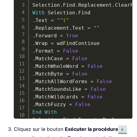
Selection
.
Find
.
Replacement
.
With
 Selection
.
.
Text 
=
"^l"
.
Replacement
.
Text 
=
""
.
Forward 
=
True
.
Wrap 
=
.
Format 
=
False
.
MatchCase 
=
False
.
MatchWholeWord 
=
False
.
MatchByte 
=
False
.
MatchAllWordForms 
=
False
.
MatchSoundsLike 
=
False
.
MatchWildcards 
=
False
.
MatchFuzzy 
=
False
End
With
Selection
.
Find
.
Execute Replace
:
=
End
Sub
Cliquez sur le bouton
Exécuter la procédure