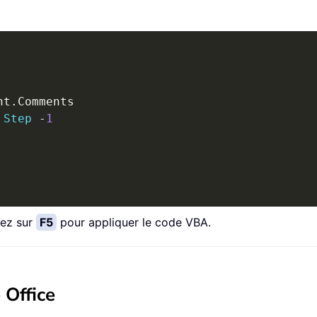
nt
.
Step
-
1
ez sur
F5
pour appliquer le code VBA.
 Office