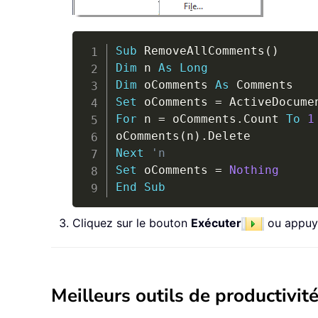
Sub
 RemoveAllComments
(
)
Dim
 n 
As
Long
Dim
 oComments 
As
Set
 oComments 
=
 ActiveDocume
For
 n 
=
 oComments
.
Count 
To
1
oComments
(
n
)
.
Next
'n
Set
 oComments 
=
Nothing
End
Sub
Cliquez sur le bouton
Exécuter
ou appuy
Meilleurs outils de productivité