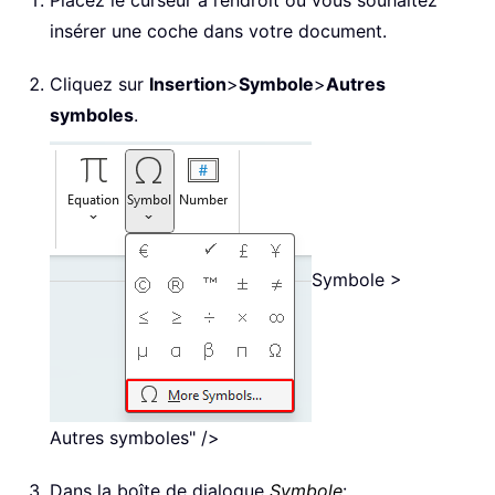
Placez le curseur à l’endroit où vous souhaitez
insérer une coche dans votre document.
Cliquez sur
Insertion
>
Symbole
>
Autres
symboles
.
Symbole >
Autres symboles" />
Dans la boîte de dialogue
Symbole
: