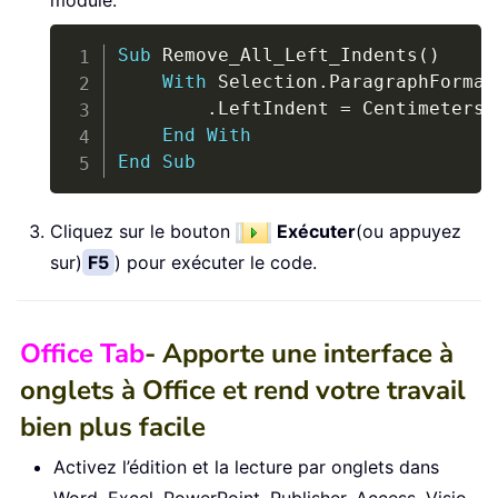
Copy
Sub
 Remove_All_Left_Indents
(
)
With
 Selection
.
ParagraphFormat

.
LeftIndent 
=
 CentimetersT
End
With
End
Sub
Cliquez sur le bouton
Exécuter
(ou appuyez
sur)
F5
) pour exécuter le code.
Office Tab
- Apporte une interface à
onglets à Office et rend votre travail
bien plus facile
Activez l’édition et la lecture par onglets dans
Word, Excel, PowerPoint, Publisher, Access, Visio