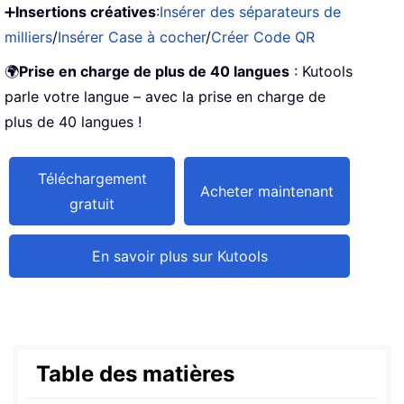
➕
Insertions créatives
:
Insérer des séparateurs de
milliers
/
Insérer Case à cocher
/
Créer Code QR
🌍
Prise en charge de plus de 40 langues
: Kutools
parle votre langue – avec la prise en charge de
plus de 40 langues !
Téléchargement
Acheter maintenant
gratuit
En savoir plus sur Kutools
Table des matières