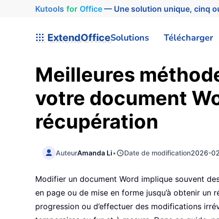
Kutools
for
Office
— Une solution unique, cinq ou
ExtendOffice
Solutions
Télécharger
Meilleures méthod
votre document Word
récupération
Auteur
Amanda Li
•
Date de modification
2026-0
Modifier un document Word implique souvent des 
en page ou de mise en forme jusqu’à obtenir un rés
progression ou d’effectuer des modifications irrév