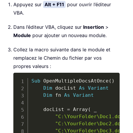
Appuyez sur
Alt + F11
pour ouvrir l’éditeur
VBA.
Dans l’éditeur VBA, cliquez sur
Insertion
>
Module
pour ajouter un nouveau module.
Collez la macro suivante dans le module et
remplacez le Chemin du fichier par vos
propres valeurs :
Copy
Sub
 OpenMultipleDocsAtOnce
(
)
Dim
 docList 
As
Variant
Dim
 fn 
As
Variant
    docList 
=
 Array
(
_
"C:\YourFolder\Doc1.docx"
,
"C:\YourFolder\Doc2.docx"
,
"C:\YourFolder\Doc3.docx"