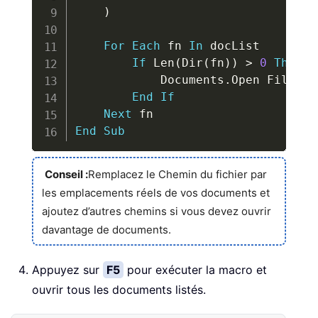
)
For
Each
 fn 
In
 docList

If
 Len
(
Dir
(
fn
)
)
>
0
Then
            Documents
.
Open FileNam
End
If
Next
End
Sub
Conseil :
Remplacez le Chemin du fichier par
les emplacements réels de vos documents et
ajoutez d’autres chemins si vous devez ouvrir
davantage de documents.
Appuyez sur
F5
pour exécuter la macro et
ouvrir tous les documents listés.