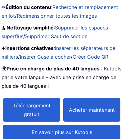
✏
Édition du contenu
:
Recherche et remplacement
en lot
/
Redimensionner toutes les images
🧹
Nettoyage simplifié
:
Supprimer les espaces
superflus
/
Supprimer Saut de section
➕
Insertions créatives
:
Insérer les séparateurs de
milliers
/
Insérer Case à cocher
/
Créer Code QR
🌍
Prise en charge de plus de 40 langues
: Kutools
parle votre langue – avec une prise en charge de
plus de 40 langues !
Téléchargement
Acheter maintenant
gratuit
En savoir plus sur Kutools